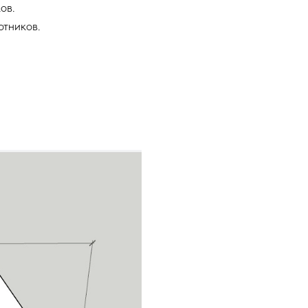
ов.
тников.