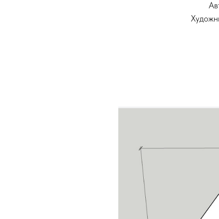
Ав
Художн